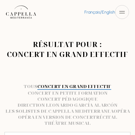
/
Français
English
RÉSULTAT POUR :
CONCERT EN GRAND EFFECTIF
TOUS
CONCERT EN GRAND EFFECTIF
CONCERT EN PETITE FORMATION
CONCERT PÉDAGOGIQUE
DIRECTION LEONARDO GARCÍA ALARCÓN
LES SOLISTES DE CAPPELLA MEDITERRANEA
OPÉRA
OPÉRA EN VERSION DE CONCERT
RÉCITAL
THÉÂTRE MUSICAL