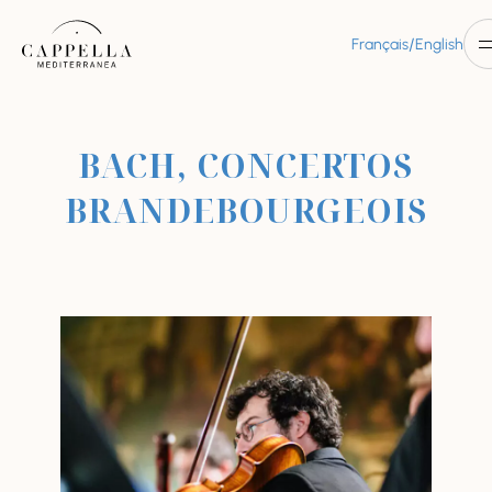
/
Français
English
BACH, CONCERTOS
BRANDEBOURGEOIS