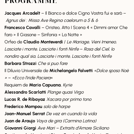
PROGRAMME
Jacques Arcadelt
– Il Bianco e dolce Cigno Vostra fui e sarò –
Agnus dei : Missa Ave Regina caelorum a 5 & 6
Francesco Cavalli
– Oristeo, Atto I Scena 4 « Dimmi amor Che
faro » Il Giasone – Sinfonia « La Notte »
Orfeo de
Claudio Monteverdi
/
Le Mariage, Vieni Imeneo,
Lasciate i monte, Lasciate i fonti Ninfe
–
Rosa del Ciel, Io
nondiro qual sia, Lasciate i monte, Lasciate i fonti Ninfe
Barbara Strozzi
Che si puo fare
Il Diluvio Universale de
Michelangelo Falvetti
«Dolce sposo Noè
»
–
«Ecco l’iride Paciera
«
Requiem de
Mario Capuana
,
Kyrie
Alessandro Scarlatti
Plange quasi Virgo
Lucas R. de Ribayaz
Xacara por primo tono
Frederico Mompou
solo de harpe
Joan-Manuel Serrat
De vez en cuando la vida
Juan de Araujo
Vaya de gira (Carmina Latina)
Giovanni Giorgi
Ave Mari – Extraits d’Amore Siciliano