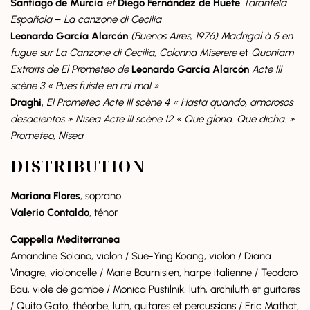
Santiago de Murcia
et
Diego Fernández de Huete
Tarantela
Española
–
La canzone di Cecilia
Leonardo García Alarcón
(Buenos Aires, 1976) Madrigal à 5 en
fugue sur La Canzone di Cecilia
,
Colonna Miserere
et
Quoniam
Extraits de El Prometeo de
Leonardo García Alarcón
Acte III
scène 3 « Pues fuiste en mi mal »
Draghi
,
El
Prometeo
Acte III scène 4 « Hasta quando, amorosos
desacientos » Nisea Acte III scène 12 « Que gloria. Que dicha. »
Prometeo, Nisea
DISTRIBUTION
Mariana Flores
, soprano
Valerio Contaldo
, ténor
Cappella Mediterranea
Amandine Solano, violon / Sue-Ying Koang, violon / Diana
Vinagre, violoncelle / Marie Bournisien, harpe italienne / Teodoro
Bau, viole de gambe / Monica Pustilnik, luth, archiluth et guitares
/ Quito Gato, théorbe, luth, guitares et percussions / Eric Mathot,