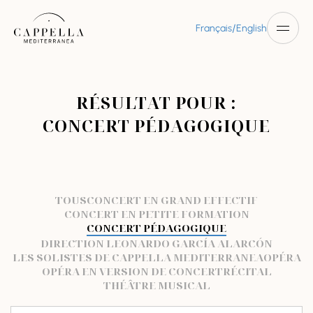
/
Français
English
RÉSULTAT POUR :
CONCERT PÉDAGOGIQUE
TOUS
CONCERT EN GRAND EFFECTIF
CONCERT EN PETITE FORMATION
CONCERT PÉDAGOGIQUE
DIRECTION LEONARDO GARCÍA ALARCÓN
LES SOLISTES DE CAPPELLA MEDITERRANEA
OPÉRA
OPÉRA EN VERSION DE CONCERT
RÉCITAL
THÉÂTRE MUSICAL