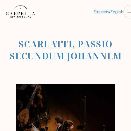
/
Français
English
SCARLATTI, PASSIO
SECUNDUM JOHANNEM