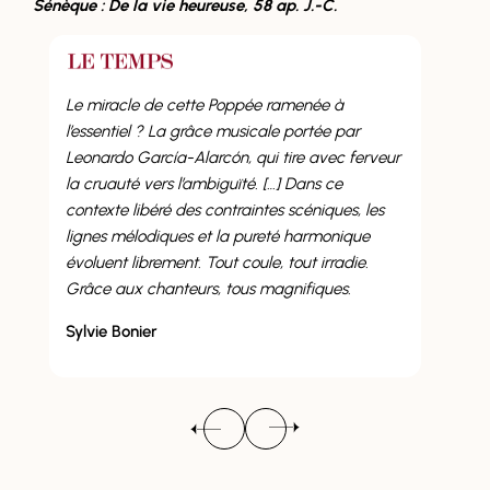
Sénèque : De la vie heureuse, 58 ap. J.-C.
Le miracle de cette Poppée ramenée à
l’essentiel ? La grâce musicale portée par
Le g
Leonardo García-Alarcón, qui tire avec ferveur
ense
la cruauté vers l’ambiguïté. […] Dans ce
œuvr
contexte libéré des contraintes scéniques, les
plus
lignes mélodiques et la pureté harmonique
bar
évoluent librement. Tout coule, tout irradie.
mais
Grâce aux chanteurs, tous magnifiques.
cert
Sylvie Bonier
Fed