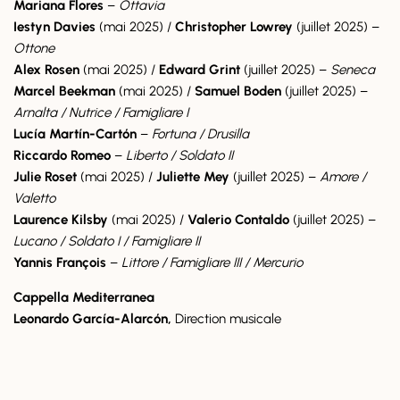
Mariana Flores
–
Ottavia
Iestyn Davies
(mai 2025) /
Christopher Lowrey
(juillet 2025) –
Ottone
Alex Rosen
(mai 2025) /
Edward Grint
(juillet 2025) –
Seneca
Marcel Beekman
(mai 2025) /
Samuel Boden
(juillet 2025) –
Arnalta / Nutrice / Famigliare I
Lucía Martín-Cartón
–
Fortuna / Drusilla
Riccardo Romeo
–
Liberto / Soldato II
Julie Roset
(mai 2025) /
Juliette Mey
(juillet 2025) –
Amore /
Valetto
Laurence Kilsby
(mai 2025) /
Valerio Contaldo
(juillet 2025) –
Lucano / Soldato I / Famigliare II
Yannis François
–
Littore / Famigliare III / Mercurio
Cappella Mediterranea
Leonardo García-Alarcón,
Direction musicale