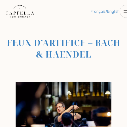
/
Français
English
FEUX D’ARTIFICE – BACH
& HAENDEL