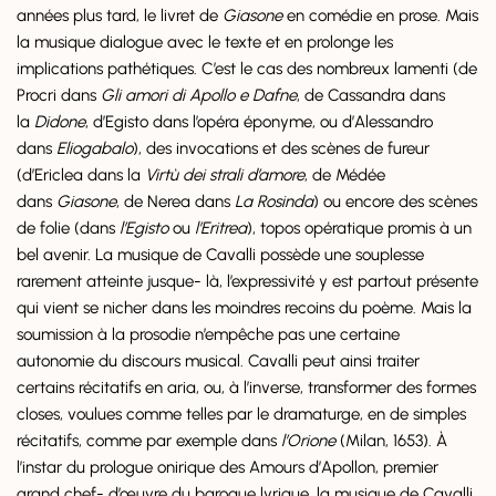
années plus tard, le livret de
Giasone
en comédie en prose. Mais
la musique dialogue avec le texte et en prolonge les
implications pathétiques. C’est le cas des nombreux lamenti (de
Procri dans
Gli amori di Apollo e Dafne
, de Cassandra dans
la
Didone
, d’Egisto dans l’opéra éponyme, ou d’Alessandro
dans
Eliogabalo
), des invocations et des scènes de fureur
(d’Ericlea dans la
Virtù dei strali d’amore
, de Médée
dans
Giasone
, de Nerea dans
La Rosinda
) ou encore des scènes
de folie (dans
l’Egisto
ou
l’Eritrea
), topos opératique promis à un
bel avenir. La musique de Cavalli possède une souplesse
rarement atteinte jusque- là, l’expressivité y est partout présente
qui vient se nicher dans les moindres recoins du poème. Mais la
soumission à la prosodie n’empêche pas une certaine
autonomie du discours musical. Cavalli peut ainsi traiter
certains récitatifs en aria, ou, à l’inverse, transformer des formes
closes, voulues comme telles par le dramaturge, en de simples
récitatifs, comme par exemple dans
l’Orione
(Milan, 1653). À
l’instar du prologue onirique des Amours d’Apollon, premier
grand chef- d’œuvre du baroque lyrique, la musique de Cavalli