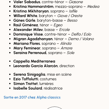
Valer Sabadus
, contre-ténor –
Giasone
Kristina Hammarström
, mezzo-soprano –
Medea
Kristina Mkhitaryan
, soprano –
Isifile
Willard White
, baryton –
Giove / Oreste
Günes Gürle
, baryton-basse –
Besso
Raúl Giménez
, ténor –
Egeo
Alexander Milev
, basse –
Ercole
Dominique Visse
, contre-ténor –
Delfa / Eolo
Migran Agadzhanyan
, ténor –
Demo / Volano
Mariana Flores
, soprano –
Alinda
Mary Feminear
, soprano –
Amore
Seraina Perrenoud,
soprano –
Sole
Cappella Mediterranea
Leonardo García Alarcón
, direction
Serena Sinigaglia
, mise en scène
Ezio Toffolutti
, costumes
Simon Trottet
, lumières
Isabelle Soulard
, réalisatrice
Sortie en 2017 chez Alpha classics