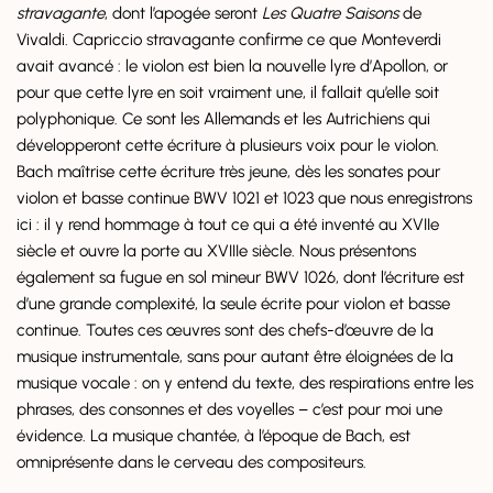
stravagante
, dont l’apogée seront
Les Quatre Saisons
de
Vivaldi. Capriccio stravagante confirme ce que Monteverdi
avait avancé : le violon est bien la nouvelle lyre d’Apollon, or
pour que cette lyre en soit vraiment une, il fallait qu’elle soit
polyphonique. Ce sont les Allemands et les Autrichiens qui
développeront cette écriture à plusieurs voix pour le violon.
Bach maîtrise cette écriture très jeune, dès les sonates pour
violon et basse continue BWV 1021 et 1023 que nous enregistrons
ici : il y rend hommage à tout ce qui a été inventé au XVIIe
siècle et ouvre la porte au XVIIIe siècle. Nous présentons
également sa fugue en sol mineur BWV 1026, dont l’écriture est
d’une grande complexité, la seule écrite pour violon et basse
continue. Toutes ces œuvres sont des chefs-d’œuvre de la
musique instrumentale, sans pour autant être éloignées de la
musique vocale : on y entend du texte, des respirations entre les
phrases, des consonnes et des voyelles – c’est pour moi une
évidence. La musique chantée, à l’époque de Bach, est
omniprésente dans le cerveau des compositeurs.