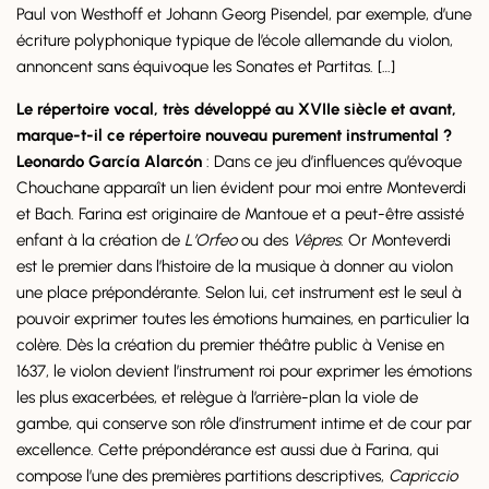
Paul von Westhoff et Johann Georg Pisendel, par exemple, d’une
écriture polyphonique typique de l’école allemande du violon,
annoncent sans équivoque les Sonates et Partitas. […]
Le répertoire vocal, très développé au XVIIe siècle et avant,
marque-t-il ce répertoire nouveau purement instrumental ?
Leonardo García Alarcón
: Dans ce jeu d’influences qu’évoque
Chouchane apparaît un lien évident pour moi entre Monteverdi
et Bach. Farina est originaire de Mantoue et a peut-être assisté
enfant à la création de
L’Orfeo
ou des
Vêpres
. Or Monteverdi
est le premier dans l’histoire de la musique à donner au violon
une place prépondérante. Selon lui, cet instrument est le seul à
pouvoir exprimer toutes les émotions humaines, en particulier la
colère. Dès la création du premier théâtre public à Venise en
1637, le violon devient l’instrument roi pour exprimer les émotions
les plus exacerbées, et relègue à l’arrière-plan la viole de
gambe, qui conserve son rôle d’instrument intime et de cour par
excellence. Cette prépondérance est aussi due à Farina, qui
compose l’une des premières partitions descriptives,
Capriccio