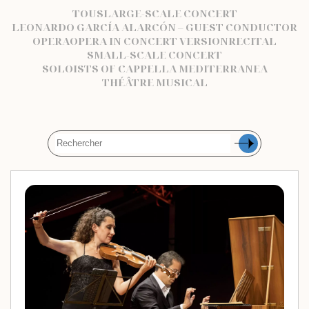
TOUS
LARGE-SCALE CONCERT
LEONARDO GARCÍA ALARCÓN – GUEST CONDUCTOR
OPERA
OPERA IN CONCERT VERSION
RECITAL
SMALL-SCALE CONCERT
SOLOISTS OF CAPPELLA MEDITERRANEA
THÉÂTRE MUSICAL