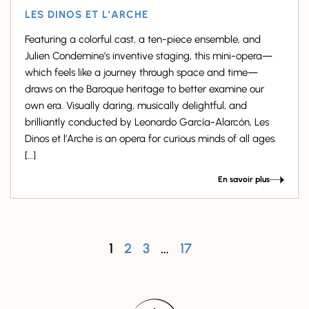
LES DINOS ET L’ARCHE
Featuring a colorful cast, a ten-piece ensemble, and
Julien Condemine’s inventive staging, this mini-opera—
which feels like a journey through space and time—
draws on the Baroque heritage to better examine our
own era. Visually daring, musically delightful, and
brilliantly conducted by Leonardo García-Alarcón, Les
Dinos et l’Arche is an opera for curious minds of all ages.
[…]
En savoir plus
1
2
3
…
17