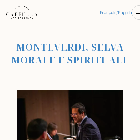
/
Français
English
MONTEVERDI, SELVA
MORALE E SPIRITUALE