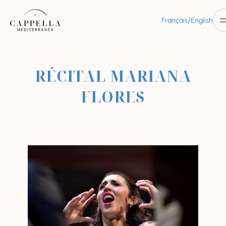
/
Français
English
RÉCITAL MARIANA
FLORES