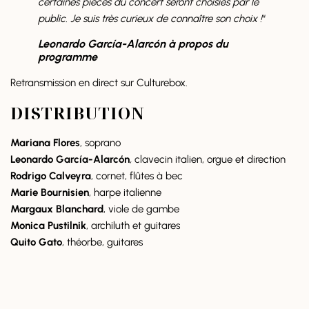
certaines pièces du concert seront choisies par le
public. Je suis très curieux de connaître son choix !
“
Leonardo García-Alarcón à propos du
programme
Retransmission en direct sur Culturebox.
DISTRIBUTION
Mariana Flores
, soprano
Leonardo García-Alarcón
,
clavecin italien, orgue et direction
Rodrigo Calveyra
, cornet, flûtes à bec
Marie Bournisien
, harpe italienne
Margaux Blanchard
, viole de gambe
Monica Pustilnik
, archiluth et guitares
Quito Gato
, théorbe, guitares