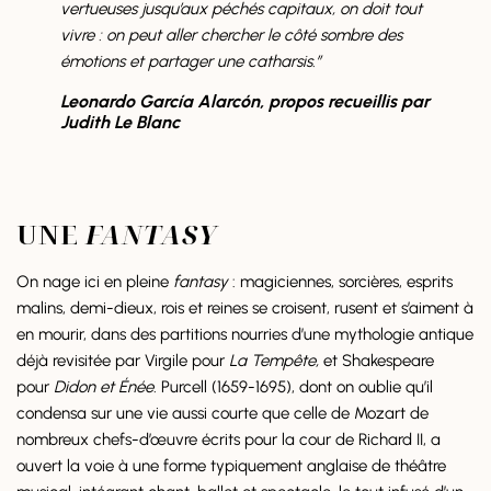
vertueuses jusqu’aux péchés capitaux, on doit tout
vivre : on peut aller chercher le côté sombre des
émotions et partager une catharsis.”
Leonardo García Alarcón, propos recueillis par
Judith Le Blanc
UNE
FANTASY
On nage ici en pleine
fantasy
: magiciennes, sorcières, esprits
malins, demi-dieux, rois et reines se croisent, rusent et s’aiment à
en mourir, dans des partitions nourries d’une mythologie antique
déjà revisitée par Virgile pour
La Tempête,
et Shakespeare
pour
Didon et Énée.
Purcell (1659-1695), dont on oublie qu’il
condensa sur une vie aussi courte que celle de Mozart de
nombreux chefs-d’œuvre écrits pour la cour de Richard II, a
ouvert la voie à une forme typiquement anglaise de théâtre