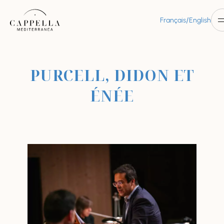
/
Français
English
PURCELL, DIDON ET
ÉNÉE