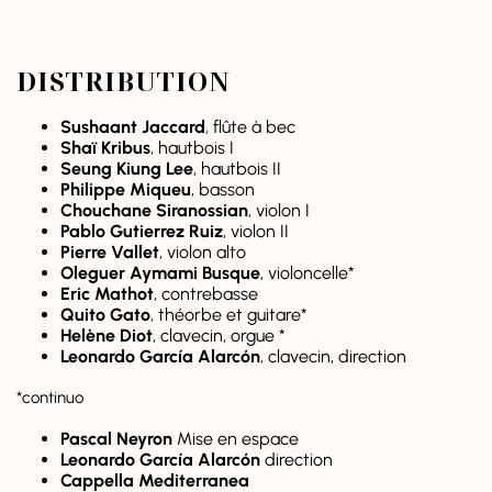
DISTRIBUTION
Sushaant Jaccard
, flûte à bec
Shaï Kribus
, hautbois I
Seung Kiung Lee
, hautbois II
Philippe Miqueu
, basson
Chouchane Siranossian
, violon I
Pablo Gutierrez Ruiz
, violon II
Pierre Vallet
, violon alto
Oleguer Aymami Busque
, violoncelle*
Eric Mathot
, contrebasse
Quito Gato
, théorbe et guitare*
Helène Diot
, clavecin, orgue *
Leonardo García Alarcón
, clavecin, direction
*continuo
Pascal Neyron
Mise en espace
Leonardo García Alarcón
direction
Cappella Mediterranea