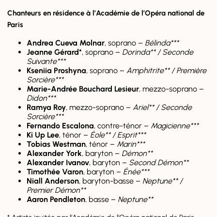
Chanteurs en résidence à l’Académie de l’Opéra national de
Paris
Andrea Cueva Molnar
, soprano –
Bélinda***
Jeanne Gérard*
, soprano –
Dorinda** / Seconde
Suivante***
Kseniia Proshyna
, soprano –
Amphitrite** / Première
Sorcière***
Marie-Andrée Bouchard Lesieur
, mezzo-soprano –
Didon***
Ramya Roy
, mezzo-soprano –
Ariel** / Seconde
Sorcière***
Fernando Escalona
, contre-ténor –
Magicienne***
Ki Up Lee
, ténor –
Éole** / Esprit***
Tobias Westman
, ténor –
Marin***
Alexander York
, baryton –
Démon**
Alexander Ivanov
, baryton –
Second Démon**
Timothée Varon
, baryton –
Énée***
Niall Anderson
, baryton-basse –
Neptune** /
Premier Démon**
Aaron Pendleton
, basse –
Neptune**