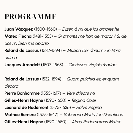
PROGRAMME
Juan Vázquez (
1500-1560) –
Dizen á mi que los amores hé
Mateo Flecha
(1481-1553) –
Si amores me han de matar / Si de
uos mi bien me aparto
Roland de Lassus (
1532-1594) –
Musica Dei donum / In Hora
ultima
Jacques Arcadelt (
1507-1568) –
Gloriosae Virginis Mariae
Roland de Lassus
(1532-1594) –
Quam pulchra es, et quam
decora
Pierre Bonhomme
(1555-1617) –
Veni dilecte mi
Gilles-Henri Hayne
(1590-1650) –
Regina Coeli
Leonard de Hodémont
(1575-1636) –
Salve Regina
Matheo Romero
(1575-1647) –
Soberana María
/
In Devotione
Gilles-Henri Hayne
(1590-1650) –
Alma Redemptoris Mater