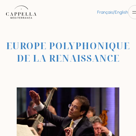
/
Français
English
EUROPE POLYPHONIQUE
DE LA RENAISSANCE