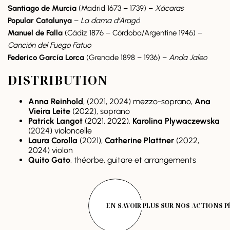
Santiago de Murcia
(Madrid 1673 – 1739) –
Xácaras
Popular Catalunya
–
La dama d’Aragó
Manuel de Falla
(Cádiz 1876 – Córdoba/Argentine 1946) –
Canción del Fuego Fatuo
Federico García Lorca
(Grenade 1898 – 1936) –
Anda Jaleo
DISTRIBUTION
Anna Reinhold
, (2021, 2024) mezzo-soprano,
Ana
Vieira Leite
(2022), soprano
Patrick Langot
(2021, 2022),
Karolina Plywaczewska
(2024) violoncelle
Laura Corolla
(2021),
Catherine Plattner
(2022,
2024) violon
Quito Gato
, théorbe, guitare et arrangements
EN SAVOIR PLUS SUR NOS ACTIONS 