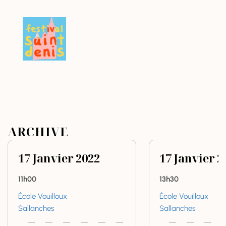
ARCHIVE
17
Janvier
2022
17
Janvier
2
11h00
13h30
École Vouilloux
École Vouilloux
Sallanches
Sallanches